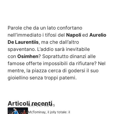
Parole che da un lato confortano
nell’immediato i tifosi del
Napoli
ed
Aurelio
De Laurentiis
, ma che dall’altro
spaventano. L’addio sarà inevitabile
con
Osimhen
? Soprattutto dinanzi alle
famose offerte impossibili da rifiutare? Nel
mentre, la piazza cerca di godersi il suo
gioiellino senza troppi patemi.
Articoli recenti
NAPOLI NEWS
McTominay, il jolly totale: il