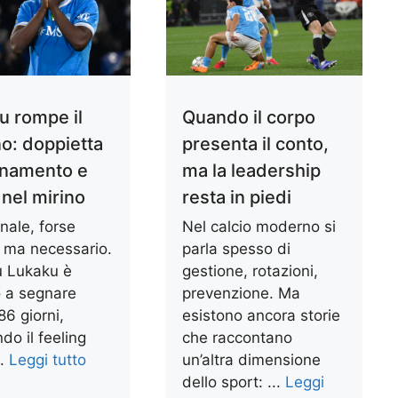
u rompe il
Quando il corpo
no: doppietta
presenta il conto,
lenamento e
ma la leadership
nel mirino
resta in piedi
nale, forse
Nel calcio moderno si
o ma necessario.
parla spesso di
 Lukaku è
gestione, rotazioni,
o a segnare
prevenzione. Ma
6 giorni,
esistono ancora storie
ndo il feeling
che raccontano
..
Leggi tutto
un’altra dimensione
dello sport: ...
Leggi