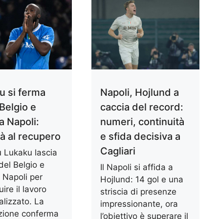
u si ferma
Napoli, Hojlund a
 Belgio e
caccia del record:
a Napoli:
numeri, continuità
tà al recupero
e sfida decisiva a
Cagliari
 Lukaku lascia
o del Belgio e
Il Napoli si affida a
 Napoli per
Hojlund: 14 gol e una
ire il lavoro
striscia di presenze
alizzato. La
impressionante, ora
zione conferma
l’obiettivo è superare il