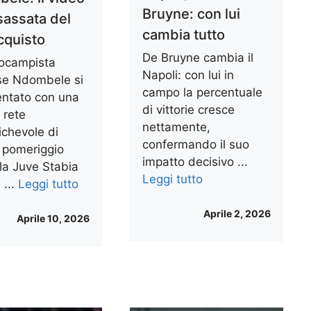
Bruyne: con lui
sassata del
cambia tutto
cquisto
De Bruyne cambia il
rocampista
Napoli: con lui in
se Ndombele si
campo la percentuale
entato con una
di vittorie cresce
 rete
nettamente,
ichevole di
confermando il suo
 pomeriggio
impatto decisivo ...
la Juve Stabia
Leggi tutto
 ...
Leggi tutto
Aprile 2, 2026
Aprile 10, 2026