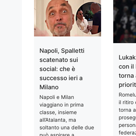
Napoli, Spalletti
Lukak
scatenato sui
con il
social: che è
torna 
successo ieri a
priori
Milano
Romelu
Napoli e Milan
il ritir
viaggiano in prima
torna a
classe, insieme
prosegu
all’Atalanta, ma
person
soltanto una delle due
federa
può aspirare a