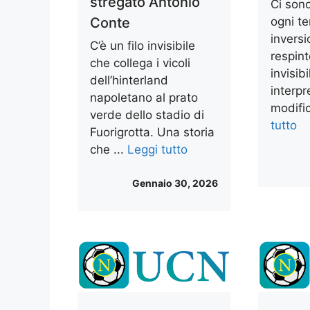
stregato Antonio
Ci sono
Conte
ogni te
invers
C’è un filo invisibile
respin
che collega i vicoli
invisib
dell’hinterland
interpre
napoletano al prato
modifi
verde dello stadio di
tutto
Fuorigrotta. Una storia
che ...
Leggi tutto
Gennaio 30, 2026