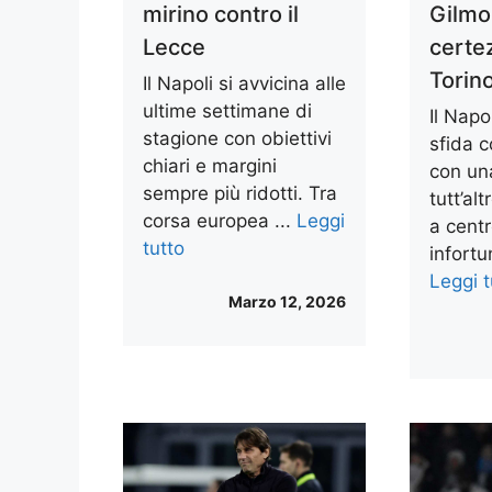
mirino contro il
Gilmo
Lecce
certez
Torin
Il Napoli si avvicina alle
ultime settimane di
Il Napo
stagione con obiettivi
sfida c
chiari e margini
con un
sempre più ridotti. Tra
tutt’al
corsa europea ...
Leggi
a cent
tutto
infortun
Leggi t
Marzo 12, 2026