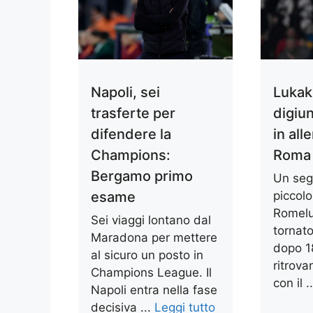
Napoli, sei
Lukak
trasferte per
digiu
difendere la
in al
Champions:
Roma 
Bergamo primo
Un seg
esame
piccol
Romelu
Sei viaggi lontano dal
tornat
Maradona per mettere
dopo 18
al sicuro un posto in
ritrova
Champions League. Il
con il .
Napoli entra nella fase
decisiva ...
Leggi tutto