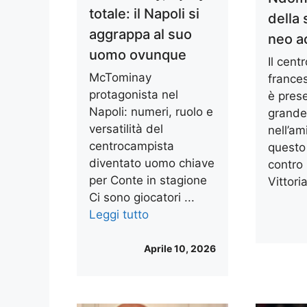
totale: il Napoli si
della 
aggrappa al suo
neo a
uomo ovunque
Il cent
McTominay
france
protagonista nel
è pres
Napoli: numeri, ruolo e
grande
versatilità del
nell’am
centrocampista
questo
diventato uomo chiave
contro 
per Conte in stagione
Vittoria
Ci sono giocatori ...
Leggi tutto
Aprile 10, 2026