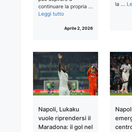
la ...
Le
continuare la propria ...
Leggi tutto
Aprile 2, 2026
Napoli, Lukaku
Napoli
vuole riprendersi il
emerg
Maradona: il gol nel
centr