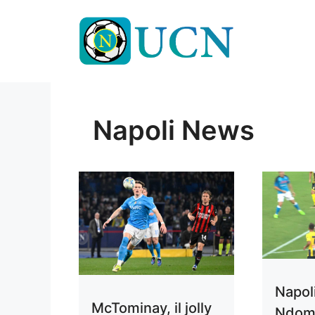
Vai
al
contenuto
Napoli News
Napoli
McTominay, il jolly
Ndomb