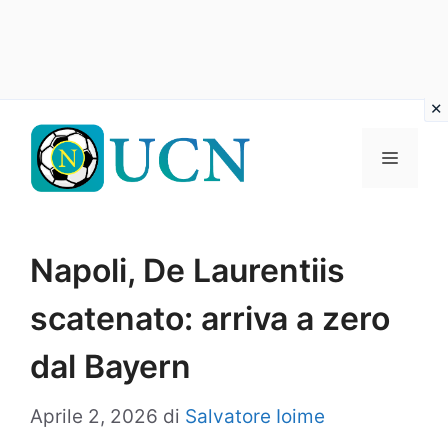
Vai
al
Menu
contenuto
Napoli, De Laurentiis
scatenato: arriva a zero
dal Bayern
Aprile 2, 2026
di
Salvatore Ioime