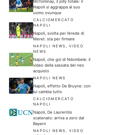
McTominay, il jolly totale: il
Napoli si aggrappa al suo
uomo ovunque
CALCIOMERCATO
NAPOLI
Napoli, svolta per l’erede di
Meret: sta per firmare
NAPOLI NEWS
,
VIDEO
NEWS
Napoli, che gol di Ndombele: il
video della sassata del neo
acquisto
NAPOLI NEWS
Napoli, effetto De Bruyne: con
lui cambia tutto
CALCIOMERCATO
NAPOLI
Napoli, De Laurentiis
scatenato: arriva a zero dal
Bayern
NAPOLI NEWS
,
VIDEO