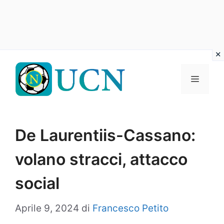
Vai
al
Menu
contenuto
De Laurentiis-Cassano:
volano stracci, attacco
social
Aprile 9, 2024
di
Francesco Petito