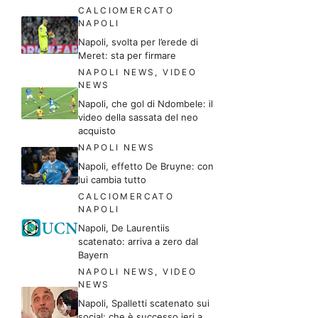
CALCIOMERCATO
NAPOLI
Napoli, svolta per l’erede di
Meret: sta per firmare
NAPOLI NEWS
,
VIDEO
NEWS
Napoli, che gol di Ndombele: il
video della sassata del neo
acquisto
NAPOLI NEWS
Napoli, effetto De Bruyne: con
lui cambia tutto
CALCIOMERCATO
NAPOLI
Napoli, De Laurentiis
scatenato: arriva a zero dal
Bayern
NAPOLI NEWS
,
VIDEO
NEWS
Napoli, Spalletti scatenato sui
social: che è successo ieri a