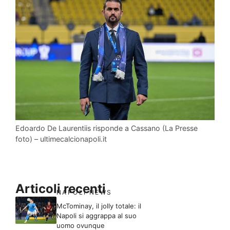
Edoardo De Laurentiis risponde a Cassano (La Presse
foto) – ultimecalcionapoli.it
Articoli recenti
NAPOLI NEWS
McTominay, il jolly totale: il
Napoli si aggrappa al suo
uomo ovunque