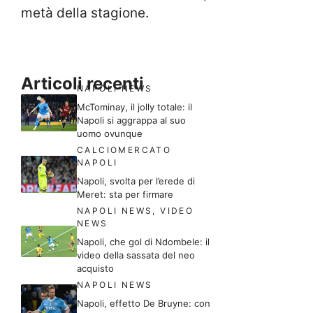
metà della stagione.
Articoli recenti
NAPOLI NEWS
McTominay, il jolly totale: il
Napoli si aggrappa al suo
uomo ovunque
CALCIOMERCATO
NAPOLI
Napoli, svolta per l’erede di
Meret: sta per firmare
NAPOLI NEWS
,
VIDEO
NEWS
Napoli, che gol di Ndombele: il
video della sassata del neo
acquisto
NAPOLI NEWS
Napoli, effetto De Bruyne: con