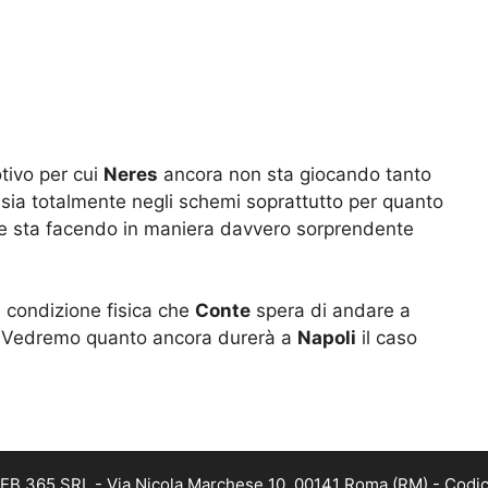
tivo per cui
Neres
ancora non sta giocando tanto
 sia totalmente negli schemi soprattutto per quanto
ece sta facendo in maniera davvero sorprendente
a condizione fisica che
Conte
spera di andare a
le. Vedremo quanto ancora durerà a
Napoli
il caso
 WEB 365 SRL - Via Nicola Marchese 10, 00141 Roma (RM) - Codic