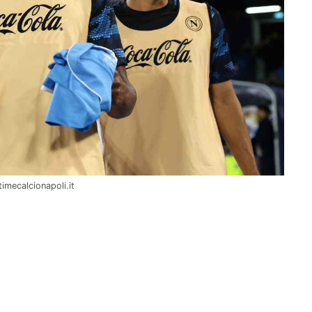
imecalcionapoli.it