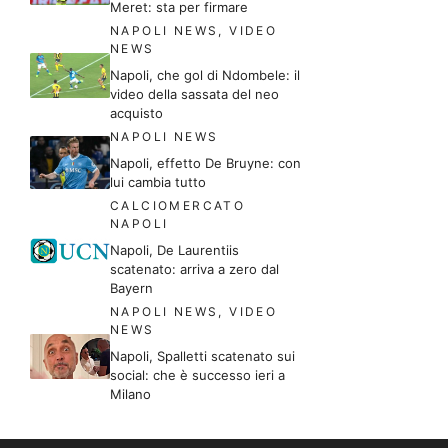
Meret: sta per firmare
NAPOLI NEWS
,
VIDEO
NEWS
Napoli, che gol di Ndombele: il
video della sassata del neo
acquisto
NAPOLI NEWS
Napoli, effetto De Bruyne: con
lui cambia tutto
CALCIOMERCATO
NAPOLI
Napoli, De Laurentiis
scatenato: arriva a zero dal
Bayern
NAPOLI NEWS
,
VIDEO
NEWS
Napoli, Spalletti scatenato sui
social: che è successo ieri a
Milano