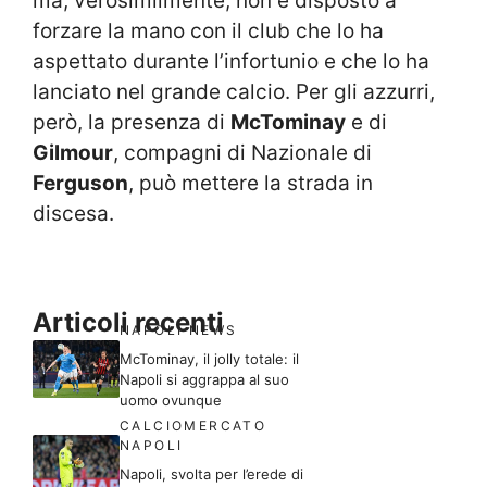
ma, verosimilmente, non è disposto a
forzare la mano con il club che lo ha
aspettato durante l’infortunio e che lo ha
lanciato nel grande calcio. Per gli azzurri,
però, la presenza di
McTominay
e di
Gilmour
, compagni di Nazionale di
Ferguson
, può mettere la strada in
discesa.
Articoli recenti
NAPOLI NEWS
McTominay, il jolly totale: il
Napoli si aggrappa al suo
uomo ovunque
CALCIOMERCATO
NAPOLI
Napoli, svolta per l’erede di