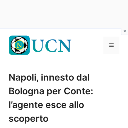
Vai
al
Menu
contenuto
Napoli, innesto dal
Bologna per Conte:
l’agente esce allo
scoperto