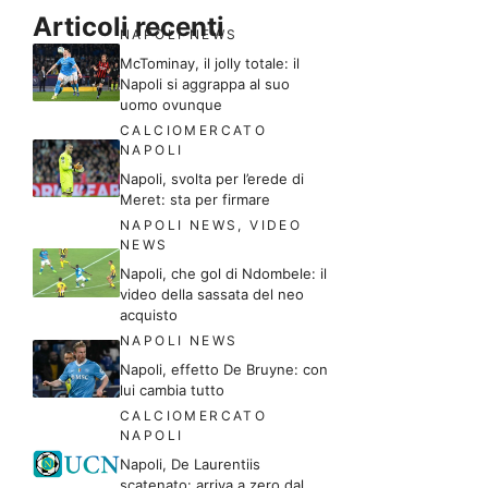
Articoli recenti
NAPOLI NEWS
McTominay, il jolly totale: il
Napoli si aggrappa al suo
uomo ovunque
CALCIOMERCATO
NAPOLI
Napoli, svolta per l’erede di
Meret: sta per firmare
NAPOLI NEWS
,
VIDEO
NEWS
Napoli, che gol di Ndombele: il
video della sassata del neo
acquisto
NAPOLI NEWS
Napoli, effetto De Bruyne: con
lui cambia tutto
CALCIOMERCATO
NAPOLI
Napoli, De Laurentiis
scatenato: arriva a zero dal