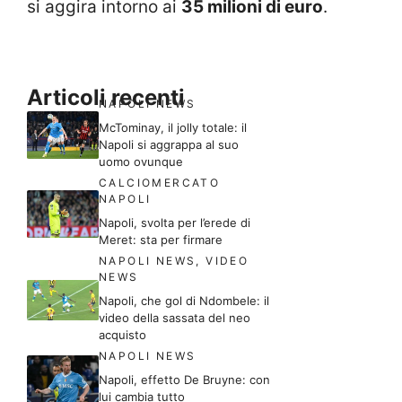
si aggira intorno ai
35 milioni di euro
.
Articoli recenti
NAPOLI NEWS
McTominay, il jolly totale: il
Napoli si aggrappa al suo
uomo ovunque
CALCIOMERCATO
NAPOLI
Napoli, svolta per l’erede di
Meret: sta per firmare
NAPOLI NEWS
,
VIDEO
NEWS
Napoli, che gol di Ndombele: il
video della sassata del neo
acquisto
NAPOLI NEWS
Napoli, effetto De Bruyne: con
lui cambia tutto