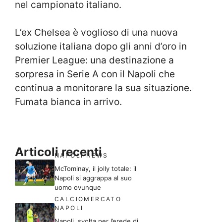
nel campionato italiano.
L’ex Chelsea è voglioso di una nuova
soluzione italiana dopo gli anni d’oro in
Premier League: una destinazione a
sorpresa in Serie A con il Napoli che
continua a monitorare la sua situazione.
Fumata bianca in arrivo.
Articoli recenti
NAPOLI NEWS
McTominay, il jolly totale: il
Napoli si aggrappa al suo
uomo ovunque
CALCIOMERCATO
NAPOLI
Napoli, svolta per l’erede di