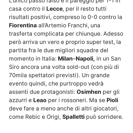
L’unico passo falso è il pareggio per 1-1 in
casa contro il
Lecce
, per il resto tutti
risultati positivi, compreso lo 0-0 contro la
Fiorentina
all’Artemio Franchi, una
trasferta complicata per chiunque. Adesso
però arriva un vero e proprio super test, la
partita fra le due migliori squadre del
momento in Italia:
Milan
–
Napoli,
in un San
Siro ancora una volta sold-out (con più di
70mila spettatori previsti). Un grande
evento quindi, che purtroppo vedrà
assenti due protagonisti:
Osimhen
per gli
azzurri e
Leao
per i rossoneri. Ma se
Pioli
deve fare a meno anche di altri giocatori,
come Rebic e Origi,
Spalletti
può sorridere.