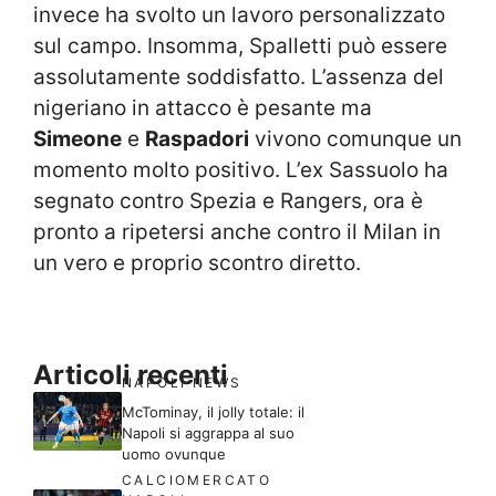
invece ha svolto un lavoro personalizzato
sul campo. Insomma, Spalletti può essere
assolutamente soddisfatto. L’assenza del
nigeriano in attacco è pesante ma
Simeone
e
Raspadori
vivono comunque un
momento molto positivo. L’ex Sassuolo ha
segnato contro Spezia e Rangers, ora è
pronto a ripetersi anche contro il Milan in
un vero e proprio scontro diretto.
Articoli recenti
NAPOLI NEWS
McTominay, il jolly totale: il
Napoli si aggrappa al suo
uomo ovunque
CALCIOMERCATO