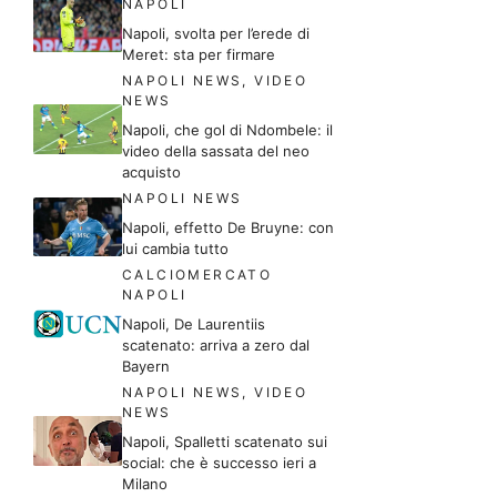
NAPOLI
Napoli, svolta per l’erede di
Meret: sta per firmare
NAPOLI NEWS
,
VIDEO
NEWS
Napoli, che gol di Ndombele: il
video della sassata del neo
acquisto
NAPOLI NEWS
Napoli, effetto De Bruyne: con
lui cambia tutto
CALCIOMERCATO
NAPOLI
Napoli, De Laurentiis
scatenato: arriva a zero dal
Bayern
NAPOLI NEWS
,
VIDEO
NEWS
Napoli, Spalletti scatenato sui
social: che è successo ieri a
Milano