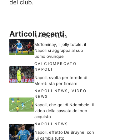
del club.
Articoli recenti
NAPOLI NEWS
McTominay, il jolly totale: il
Napoli si aggrappa al suo
uomo ovunque
CALCIOMERCATO
NAPOLI
Napoli, svolta per l’erede di
Meret: sta per firmare
NAPOLI NEWS
,
VIDEO
NEWS
Napoli, che gol di Ndombele: il
video della sassata del neo
acquisto
NAPOLI NEWS
Napoli, effetto De Bruyne: con
lui cambia tutto