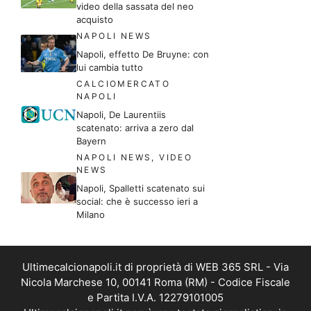
video della sassata del neo
acquisto
NAPOLI NEWS
Napoli, effetto De Bruyne: con
lui cambia tutto
CALCIOMERCATO
NAPOLI
Napoli, De Laurentiis
scatenato: arriva a zero dal
Bayern
NAPOLI NEWS
,
VIDEO
NEWS
Napoli, Spalletti scatenato sui
social: che è successo ieri a
Milano
Ultimecalcionapoli.it di proprietà di WEB 365 SRL - Via
Nicola Marchese 10, 00141 Roma (RM) - Codice Fiscale
e Partita I.V.A. 12279101005