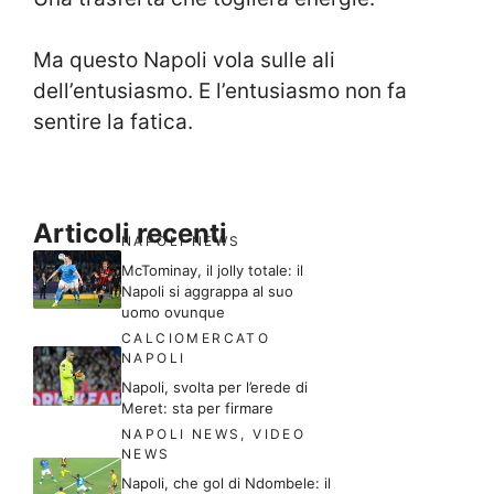
Ma questo Napoli vola sulle ali
dell’entusiasmo. E l’entusiasmo non fa
sentire la fatica.
Articoli recenti
NAPOLI NEWS
McTominay, il jolly totale: il
Napoli si aggrappa al suo
uomo ovunque
CALCIOMERCATO
NAPOLI
Napoli, svolta per l’erede di
Meret: sta per firmare
NAPOLI NEWS
,
VIDEO
NEWS
Napoli, che gol di Ndombele: il