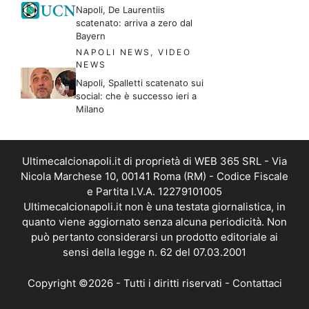
Napoli, De Laurentiis
scatenato: arriva a zero dal
Bayern
NAPOLI NEWS
,
VIDEO
NEWS
Napoli, Spalletti scatenato sui
social: che è successo ieri a
Milano
Ultimecalcionapoli.it di proprietà di WEB 365 SRL - Via
Nicola Marchese 10, 00141 Roma (RM) - Codice Fiscale
e Partita I.V.A. 12279101005
Ultimecalcionapoli.it non è una testata giornalistica, in
quanto viene aggiornato senza alcuna periodicità. Non
può pertanto considerarsi un prodotto editoriale ai
sensi della legge n. 62 del 07.03.2001
Copyright ©2026 - Tutti i diritti riservati -
Contattaci