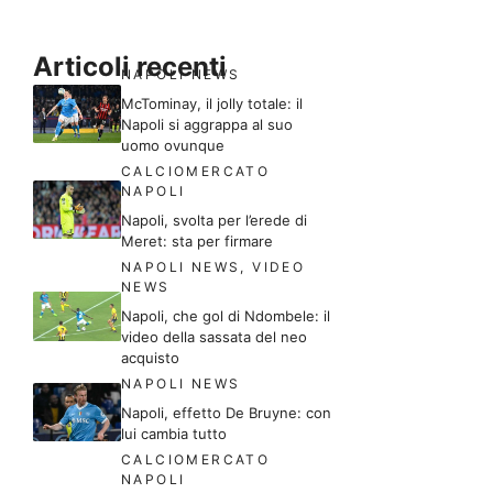
Articoli recenti
NAPOLI NEWS
McTominay, il jolly totale: il
Napoli si aggrappa al suo
uomo ovunque
CALCIOMERCATO
NAPOLI
Napoli, svolta per l’erede di
Meret: sta per firmare
NAPOLI NEWS
,
VIDEO
NEWS
Napoli, che gol di Ndombele: il
video della sassata del neo
acquisto
NAPOLI NEWS
Napoli, effetto De Bruyne: con
lui cambia tutto
CALCIOMERCATO
NAPOLI