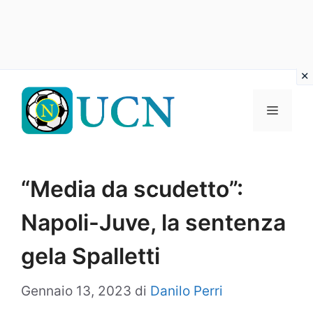
Vai
al
Menu
contenuto
“Media da scudetto”:
Napoli-Juve, la sentenza
gela Spalletti
Gennaio 13, 2023
di
Danilo Perri