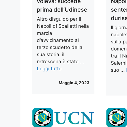
voleva: succede
Napol
prima dell’Udinese
sente
duriss
Altro disguido per il
Napoli di Spalletti nella
Il giorn
marcia
napole
d’avvicinamento al
sulla p
terzo scudetto della
domeni
sua storia: il
tra il N
retroscena è stato ...
Salerni
Leggi tutto
suo ...
Maggio 4, 2023