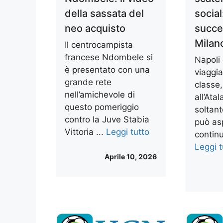
della sassata del
social
neo acquisto
succe
Milan
Il centrocampista
francese Ndombele si
Napoli
è presentato con una
viaggi
grande rete
classe
nell’amichevole di
all’Ata
questo pomeriggio
soltan
contro la Juve Stabia
può as
Vittoria ...
Leggi tutto
continu
Leggi t
Aprile 10, 2026