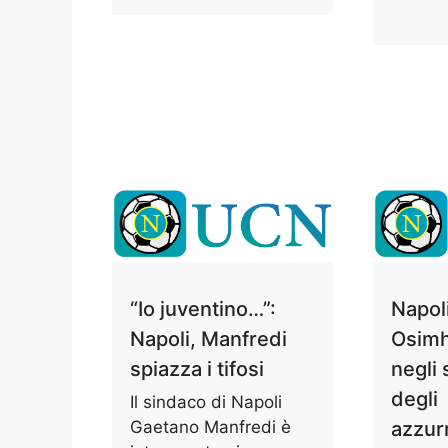
“Io juventino…”:
Napoli
Napoli, Manfredi
Osimh
spiazza i tifosi
negli 
degli
Il sindaco di Napoli
Gaetano Manfredi è
azzur