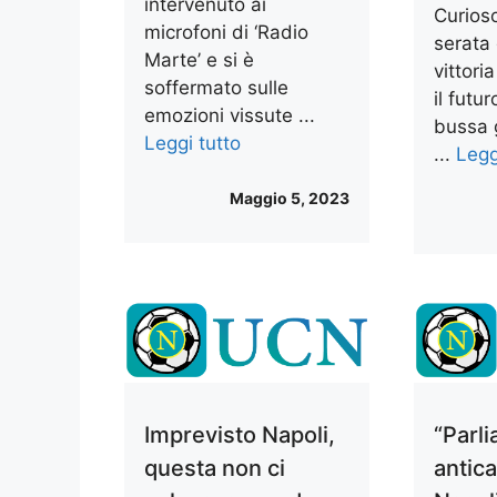
intervenuto ai
Curioso
microfoni di ‘Radio
serata 
Marte’ e si è
vittori
soffermato sulle
il futu
emozioni vissute ...
bussa g
Leggi tutto
...
Legg
Maggio 5, 2023
Imprevisto Napoli,
“Parl
questa non ci
antica