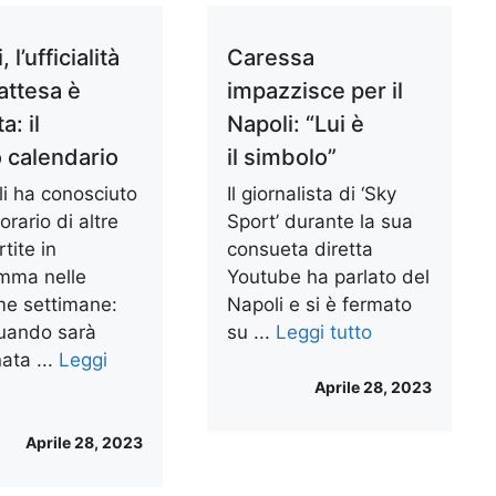
 l’ufficialità
Caressa
attesa è
impazzisce per il
a: il
Napoli: “Lui è
 calendario
il simbolo”
li ha conosciuto
Il giornalista di ‘Sky
orario di altre
Sport’ durante la sua
tite in
consueta diretta
mma nelle
Youtube ha parlato del
me settimane:
Napoli e si è fermato
uando sarà
su ...
Leggi tutto
ata ...
Leggi
Aprile 28, 2023
Aprile 28, 2023