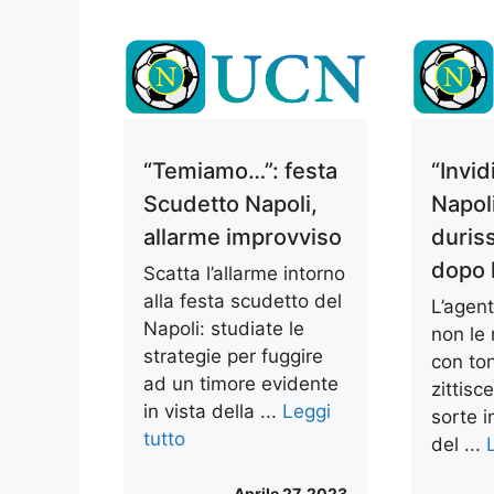
“Temiamo…”: festa
“Invid
Scudetto Napoli,
Napol
allarme improvviso
duris
dopo 
Scatta l’allarme intorno
alla festa scudetto del
L’agent
Napoli: studiate le
non le
strategie per fuggire
con ton
ad un timore evidente
zittisce
in vista della ...
Leggi
sorte i
tutto
del ...
Aprile 27, 2023