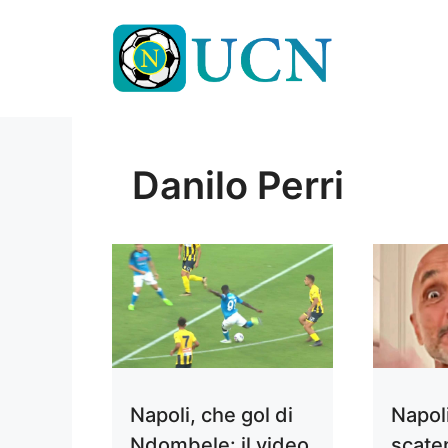
Vai
al
contenuto
Danilo Perri
Napoli, che gol di
Napoli
Ndombele: il video
scate