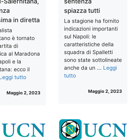
i-Salernitana,
sentenza
nza
spiazza tutti
ima in diretta
La stagione ha fornito
indicazioni importanti
alista
sul Napoli: le
tano è tornato
caratteristiche della
artita di
squadra di Spalletti
ca al Maradona
sono state sottolineate
apoli e la
anche da un ...
Leggi
tana: ecco il
tutto
Leggi tutto
Maggio 2, 2023
Maggio 2, 2023