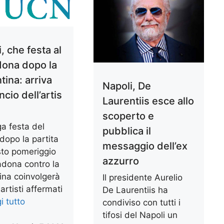
, che festa al
ona dopo la
tina: arriva
Napoli, De
ncio dell’artis
Laurentiis esce allo
scoperto e
a festa del
pubblica il
dopo la partita
messaggio dell’ex
sto pomeriggio
azzurro
adona contro la
ina coinvolgerà
Il presidente Aurelio
 artisti affermati
De Laurentiis ha
i tutto
condiviso con tutti i
tifosi del Napoli un