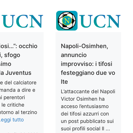
iosi…”: occhio
Napoli-Osimhen,
i, sfogo
annuncio
simo
improvviso: i tifosi
la Juventus
festeggiano due vo
lte
e del calciatore
 manda a dire e
L’attaccante del Napoli
i perentori
Victor Osimhen ha
 le critiche
acceso l’entusiasmo
ntorno al terzino
dei tifosi azzurri con
Leggi tutto
un post pubblicato sui
suoi profili social Il ...