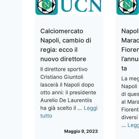
Calciomercato
Napoli
Napoli, cambio di
Marad
regia: ecco il
Fioren
nuovo direttore
l’annu
ta
Il direttore sportivo
Cristiano Giuntoli
La meg
lascerà il Napoli dopo
Napoli 
otto anni: il presidente
di que
Aurelio De Laurentiis
al Mar
ha già scelto il ...
Leggi
Fiorent
tutto
diversi
...
Legg
Maggio 9, 2023