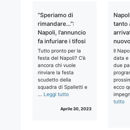
“Speriamo di
Napoli,
rimandare…”:
tanto 
Napoli, l’annuncio
arrivat
fa infuriare i tifosi
nuovo
Tutto pronto per la
Il Napo
festa del Napoli? C’è
data e 
ancora chi vuole
due par
rinviare la festa
progra
scudetto della
prossi
squadra di Spalletti e
ecco q
...
Leggi tutto
impegn
tutto
Aprile 30, 2023