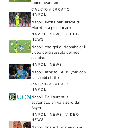
uomo ovunque
CALCIOMERCATO
NAPOLI
Napoli, svolta per l’erede di
Meret: sta per firmare
NAPOLI NEWS
,
VIDEO
NEWS
Napoli, che gol di Ndombele: il
video della sassata del neo
acquisto
NAPOLI NEWS
Napoli, effetto De Bruyne: con
lui cambia tutto
CALCIOMERCATO
NAPOLI
Napoli, De Laurentiis
scatenato: arriva a zero dal
Bayern
NAPOLI NEWS
,
VIDEO
NEWS
Napoli, Spalletti scatenato sui