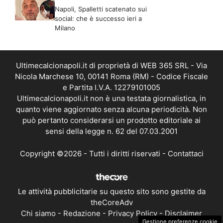
Napoli, Spalletti scatenato sui
social: che è successo ieri a
Milano
Ultimecalcionapoli.it di proprietà di WEB 365 SRL - Via
Nicola Marchese 10, 00141 Roma (RM) - Codice Fiscale
e Partita I.V.A. 12279101005
Ultimecalcionapoli.it non è una testata giornalistica, in
quanto viene aggiornato senza alcuna periodicità. Non
può pertanto considerarsi un prodotto editoriale ai
sensi della legge n. 62 del 07.03.2001
Copyright ©2026 - Tutti i diritti riservati -
Contattaci
Le attività pubblicitarie su questo sito sono gestite da
theCoreAdv
Chi siamo
-
Redazione
-
Privacy Policy
-
Disclaimer
Gestione preferenze cookie