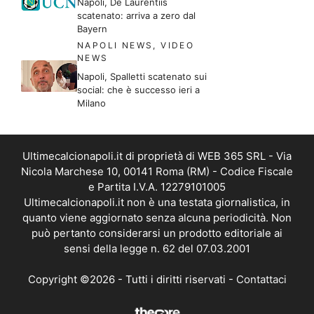
Napoli, De Laurentiis
scatenato: arriva a zero dal
Bayern
NAPOLI NEWS
,
VIDEO
NEWS
Napoli, Spalletti scatenato sui
social: che è successo ieri a
Milano
Ultimecalcionapoli.it di proprietà di WEB 365 SRL - Via
Nicola Marchese 10, 00141 Roma (RM) - Codice Fiscale
e Partita I.V.A. 12279101005
Ultimecalcionapoli.it non è una testata giornalistica, in
quanto viene aggiornato senza alcuna periodicità. Non
può pertanto considerarsi un prodotto editoriale ai
sensi della legge n. 62 del 07.03.2001
Copyright ©2026 - Tutti i diritti riservati -
Contattaci