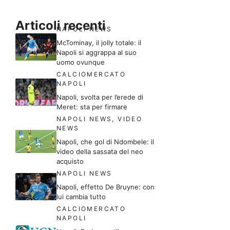
Articoli recenti
NAPOLI NEWS
McTominay, il jolly totale: il
Napoli si aggrappa al suo
uomo ovunque
CALCIOMERCATO
NAPOLI
Napoli, svolta per l’erede di
Meret: sta per firmare
NAPOLI NEWS
,
VIDEO
NEWS
Napoli, che gol di Ndombele: il
video della sassata del neo
acquisto
NAPOLI NEWS
Napoli, effetto De Bruyne: con
lui cambia tutto
CALCIOMERCATO
NAPOLI