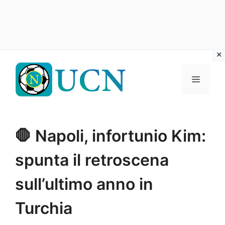
Vai
al
Menu
contenuto
🛑 Napoli, infortunio Kim:
spunta il retroscena
sull’ultimo anno in
Turchia