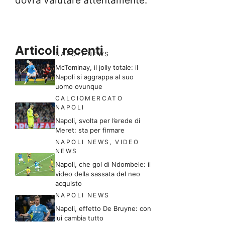
dovrà valutare attentamente.
Articoli recenti
NAPOLI NEWS
McTominay, il jolly totale: il
Napoli si aggrappa al suo
uomo ovunque
CALCIOMERCATO
NAPOLI
Napoli, svolta per l’erede di
Meret: sta per firmare
NAPOLI NEWS
,
VIDEO
NEWS
Napoli, che gol di Ndombele: il
video della sassata del neo
acquisto
NAPOLI NEWS
Napoli, effetto De Bruyne: con
lui cambia tutto