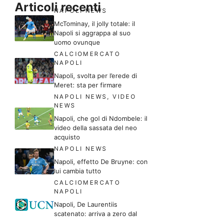
Articoli recenti
NAPOLI NEWS
McTominay, il jolly totale: il
Napoli si aggrappa al suo
uomo ovunque
CALCIOMERCATO
NAPOLI
Napoli, svolta per l’erede di
Meret: sta per firmare
NAPOLI NEWS
,
VIDEO
NEWS
Napoli, che gol di Ndombele: il
video della sassata del neo
acquisto
NAPOLI NEWS
Napoli, effetto De Bruyne: con
lui cambia tutto
CALCIOMERCATO
NAPOLI
Napoli, De Laurentiis
scatenato: arriva a zero dal