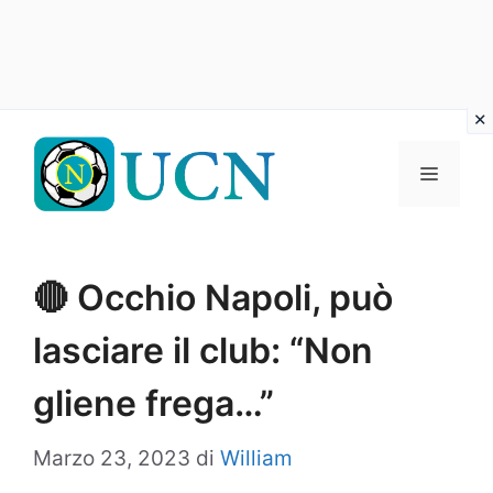
Vai
al
Menu
contenuto
🔴 Occhio Napoli, può
lasciare il club: “Non
gliene frega…”
Marzo 23, 2023
di
William