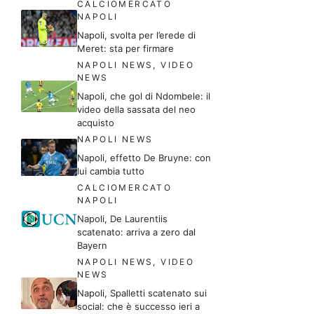
CALCIOMERCATO
NAPOLI
Napoli, svolta per l’erede di
Meret: sta per firmare
NAPOLI NEWS
,
VIDEO
NEWS
Napoli, che gol di Ndombele: il
video della sassata del neo
acquisto
NAPOLI NEWS
Napoli, effetto De Bruyne: con
lui cambia tutto
CALCIOMERCATO
NAPOLI
Napoli, De Laurentiis
scatenato: arriva a zero dal
Bayern
NAPOLI NEWS
,
VIDEO
NEWS
Napoli, Spalletti scatenato sui
social: che è successo ieri a