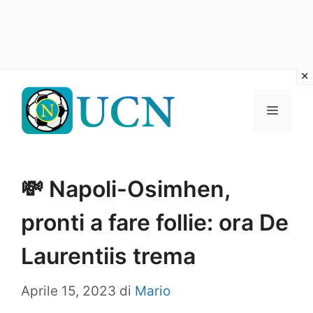
Vai
al
Menu
contenuto
💸 Napoli-Osimhen,
pronti a fare follie: ora De
Laurentiis trema
Aprile 15, 2023
di
Mario