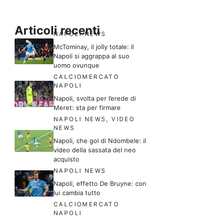
Articoli recenti
NAPOLI NEWS
McTominay, il jolly totale: il
Napoli si aggrappa al suo
uomo ovunque
CALCIOMERCATO
NAPOLI
Napoli, svolta per l’erede di
Meret: sta per firmare
NAPOLI NEWS
,
VIDEO
NEWS
Napoli, che gol di Ndombele: il
video della sassata del neo
acquisto
NAPOLI NEWS
Napoli, effetto De Bruyne: con
lui cambia tutto
CALCIOMERCATO
NAPOLI