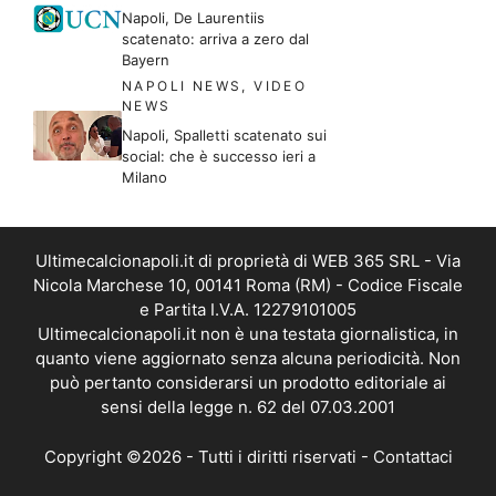
Napoli, De Laurentiis
scatenato: arriva a zero dal
Bayern
NAPOLI NEWS
,
VIDEO
NEWS
Napoli, Spalletti scatenato sui
social: che è successo ieri a
Milano
Ultimecalcionapoli.it di proprietà di WEB 365 SRL - Via
Nicola Marchese 10, 00141 Roma (RM) - Codice Fiscale
e Partita I.V.A. 12279101005
Ultimecalcionapoli.it non è una testata giornalistica, in
quanto viene aggiornato senza alcuna periodicità. Non
può pertanto considerarsi un prodotto editoriale ai
sensi della legge n. 62 del 07.03.2001
Copyright ©2026 - Tutti i diritti riservati -
Contattaci