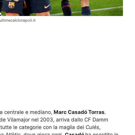
ultimecalcionapoli.it
ta centrale e mediano,
Marc Casadó Torras
.
de Vilamajor nel 2003, arriva dallo CF Damm
 tutte le categorie con la maglia dei
Culés
,
na Atlètic, dove gioca oggi.
Casadó
ha esordito in