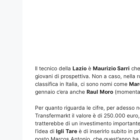
Il tecnico della
Lazio
è
Maurizio Sarri
che 
giovani di prospettiva. Non a caso, nella
classifica in Italia, ci sono nomi come
Mar
gennaio c’era anche
Raul
Moro
(momentan
Per quanto riguarda le cifre, per adesso n
Transfermarkt il valore è di 250.000 euro
tratterebbe di un investimento importante
l’idea di
Igli
Tare
è di inserirlo subito in 
posto Marcos Antonio, che quest’anno ha 