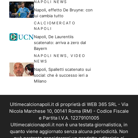
NAPOLI NEWS
Napoli, effetto De Bruyne: con
lui cambia tutto
CALCIOMERCATO
NAPOLI
Napoli, De Laurentiis
scatenato: arriva a zero dal
Bayern
NAPOLI NEWS
,
VIDEO
NEWS
Napoli, Spalletti scatenato sui
social: che è successo ieri a
Milano
Ultimecalcionapoli.it di proprietà di WEB 365 SRL - Via
Nicola Marchese 10, 00141 Roma (RM) - Codice Fiscale
e Partita I.V.A. 12279101005
Ultimecalcionapoli.it non è una testata giornalistica, in
quanto viene aggiornato senza alcuna periodicità. Non