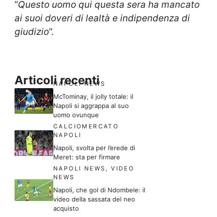
“
Questo uomo qui questa sera ha mancato
ai suoi doveri di lealtà e indipendenza di
giudizio
“.
Articoli recenti
NAPOLI NEWS
McTominay, il jolly totale: il
Napoli si aggrappa al suo
uomo ovunque
CALCIOMERCATO
NAPOLI
Napoli, svolta per l’erede di
Meret: sta per firmare
NAPOLI NEWS
,
VIDEO
NEWS
Napoli, che gol di Ndombele: il
video della sassata del neo
acquisto