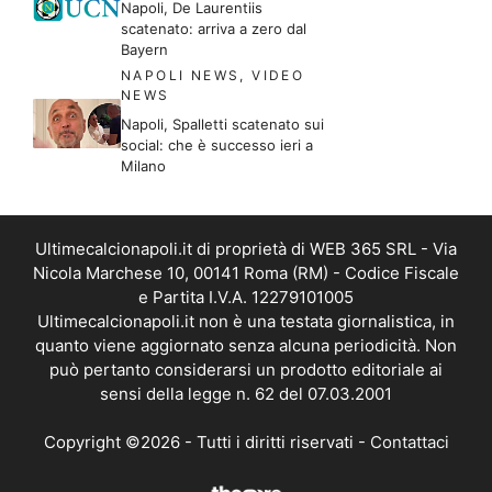
Napoli, De Laurentiis
scatenato: arriva a zero dal
Bayern
NAPOLI NEWS
,
VIDEO
NEWS
Napoli, Spalletti scatenato sui
social: che è successo ieri a
Milano
Ultimecalcionapoli.it di proprietà di WEB 365 SRL - Via
Nicola Marchese 10, 00141 Roma (RM) - Codice Fiscale
e Partita I.V.A. 12279101005
Ultimecalcionapoli.it non è una testata giornalistica, in
quanto viene aggiornato senza alcuna periodicità. Non
può pertanto considerarsi un prodotto editoriale ai
sensi della legge n. 62 del 07.03.2001
Copyright ©2026 - Tutti i diritti riservati -
Contattaci