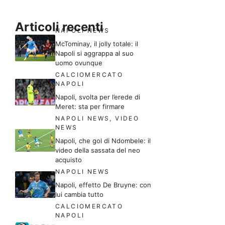
Articoli recenti
NAPOLI NEWS
McTominay, il jolly totale: il
Napoli si aggrappa al suo
uomo ovunque
CALCIOMERCATO
NAPOLI
Napoli, svolta per l’erede di
Meret: sta per firmare
NAPOLI NEWS
,
VIDEO
NEWS
Napoli, che gol di Ndombele: il
video della sassata del neo
acquisto
NAPOLI NEWS
Napoli, effetto De Bruyne: con
lui cambia tutto
CALCIOMERCATO
NAPOLI