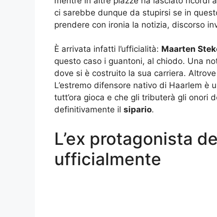
mentre in altre piazze ha lasciato ricordi
ci sarebbe dunque da stupirsi se in quest
prendere con ironia la notizia, discorso inv
È arrivata infatti l’ufficialità:
Maarten Stek
questo caso i guantoni, al chiodo. Una no
dove si è costruito la sua carriera. Altrov
L’estremo difensore nativo di Haarlem è un
tutt’ora gioca e che gli tributerà gli onor
definitivamente il
sipario
.
L’ex protagonista del
ufficialmente