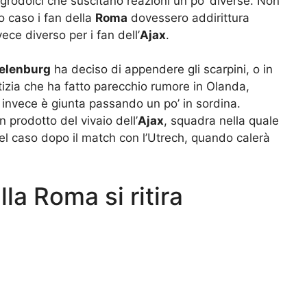
 agrodolci che suscitano reazioni un po’ diverse. Non
o caso i fan della
Roma
dovessero addirittura
ece diverso per i fan dell’
Ajax
.
elenburg
ha deciso di appendere gli scarpini, o in
tizia che ha fatto parecchio rumore in Olanda,
e invece è giunta passando un po’ in sordina.
 prodotto del vivaio dell’
Ajax
, squadra nella quale
i del caso dopo il match con l’Utrech, quando calerà
la Roma si ritira