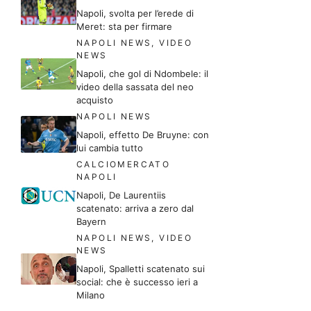
Napoli, svolta per l’erede di
Meret: sta per firmare
NAPOLI NEWS
,
VIDEO
NEWS
Napoli, che gol di Ndombele: il
video della sassata del neo
acquisto
NAPOLI NEWS
Napoli, effetto De Bruyne: con
lui cambia tutto
CALCIOMERCATO
NAPOLI
Napoli, De Laurentiis
scatenato: arriva a zero dal
Bayern
NAPOLI NEWS
,
VIDEO
NEWS
Napoli, Spalletti scatenato sui
social: che è successo ieri a
Milano