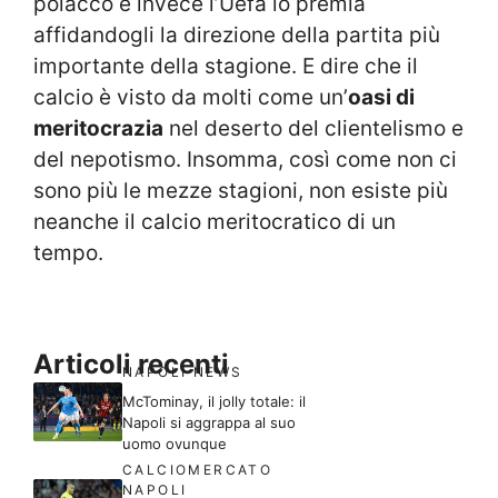
polacco e invece l’Uefa lo premia
affidandogli la direzione della partita più
importante della stagione. E dire che il
calcio è visto da molti come un’
oasi di
meritocrazia
nel deserto del clientelismo e
del nepotismo. Insomma, così come non ci
sono più le mezze stagioni, non esiste più
neanche il calcio meritocratico di un
tempo.
Articoli recenti
NAPOLI NEWS
McTominay, il jolly totale: il
Napoli si aggrappa al suo
uomo ovunque
CALCIOMERCATO
NAPOLI