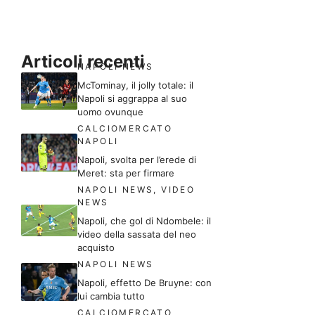
Articoli recenti
NAPOLI NEWS
McTominay, il jolly totale: il
Napoli si aggrappa al suo
uomo ovunque
CALCIOMERCATO
NAPOLI
Napoli, svolta per l’erede di
Meret: sta per firmare
NAPOLI NEWS
,
VIDEO
NEWS
Napoli, che gol di Ndombele: il
video della sassata del neo
acquisto
NAPOLI NEWS
Napoli, effetto De Bruyne: con
lui cambia tutto
CALCIOMERCATO