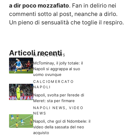
a dir poco mozzafiato
. Fan in delirio nei
commenti sotto al post, neanche a dirlo.
Un pieno di sensualità che toglie il respiro.
Articoli recenti
NAPOLI NEWS
McTominay, il jolly totale: il
Napoli si aggrappa al suo
uomo ovunque
CALCIOMERCATO
NAPOLI
Napoli, svolta per l’erede di
Meret: sta per firmare
NAPOLI NEWS
,
VIDEO
NEWS
Napoli, che gol di Ndombele: il
video della sassata del neo
acquisto