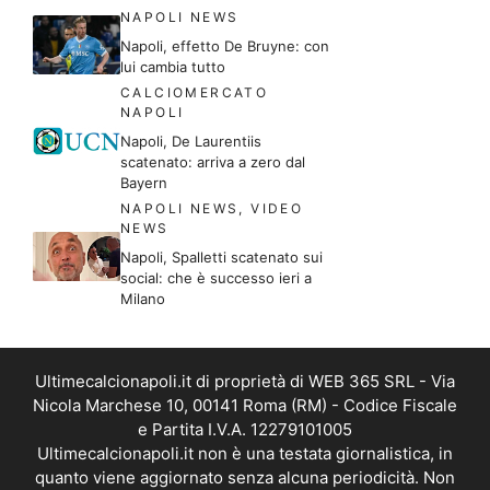
NAPOLI NEWS
Napoli, effetto De Bruyne: con
lui cambia tutto
CALCIOMERCATO
NAPOLI
Napoli, De Laurentiis
scatenato: arriva a zero dal
Bayern
NAPOLI NEWS
,
VIDEO
NEWS
Napoli, Spalletti scatenato sui
social: che è successo ieri a
Milano
Ultimecalcionapoli.it di proprietà di WEB 365 SRL - Via
Nicola Marchese 10, 00141 Roma (RM) - Codice Fiscale
e Partita I.V.A. 12279101005
Ultimecalcionapoli.it non è una testata giornalistica, in
quanto viene aggiornato senza alcuna periodicità. Non