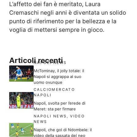
L’affetto dei fan è meritato, Laura
Cremaschi negli anni è diventata un solido
punto di riferimento per la bellezza e la
voglia di mettersi sempre in gioco.
Articoli recenti
NAPOLI NEWS
McTominay, il jolly totale: il
Napoli si aggrappa al suo
uomo ovunque
CALCIOMERCATO
NAPOLI
Napoli, svolta per l’erede di
Meret: sta per firmare
NAPOLI NEWS
,
VIDEO
NEWS
Napoli, che gol di Ndombele: il
video della sassata del neo