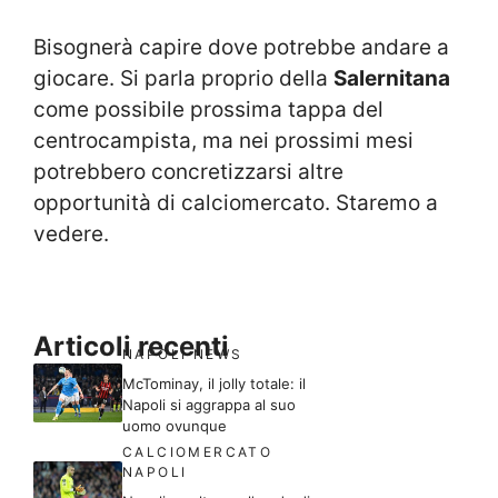
Bisognerà capire dove potrebbe andare a
giocare. Si parla proprio della
Salernitana
come possibile prossima tappa del
centrocampista, ma nei prossimi mesi
potrebbero concretizzarsi altre
opportunità di calciomercato. Staremo a
vedere.
Articoli recenti
NAPOLI NEWS
McTominay, il jolly totale: il
Napoli si aggrappa al suo
uomo ovunque
CALCIOMERCATO
NAPOLI