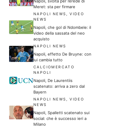
Napoli, svolta per l’erede di
Meret: sta per firmare
NAPOLI NEWS
,
VIDEO
NEWS
Napoli, che gol di Ndombele: il
video della sassata del neo
acquisto
NAPOLI NEWS
Napoli, effetto De Bruyne: con
lui cambia tutto
CALCIOMERCATO
NAPOLI
Napoli, De Laurentiis
scatenato: arriva a zero dal
Bayern
NAPOLI NEWS
,
VIDEO
NEWS
Napoli, Spalletti scatenato sui
social: che è successo ieri a
Milano