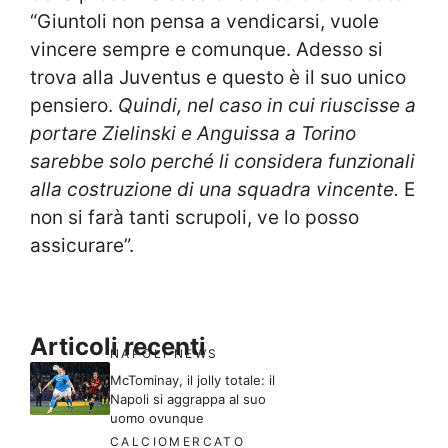
“Giuntoli non pensa a vendicarsi, vuole
vincere sempre e comunque. Adesso si
trova alla Juventus e questo è il suo unico
pensiero.
Quindi, nel caso in cui riuscisse a
portare Zielinski e Anguissa a Torino
sarebbe solo perché li considera funzionali
alla costruzione di una squadra vincente.
E
non si farà tanti scrupoli, ve lo posso
assicurare”.
Articoli recenti
NAPOLI NEWS
McTominay, il jolly totale: il
Napoli si aggrappa al suo
uomo ovunque
CALCIOMERCATO