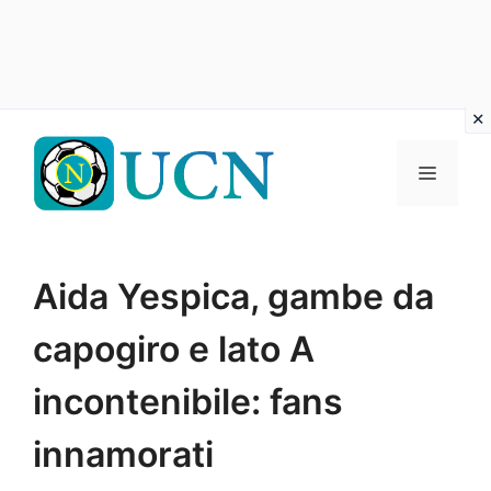
Vai
al
Menu
contenuto
Aida Yespica, gambe da
capogiro e lato A
incontenibile: fans
innamorati