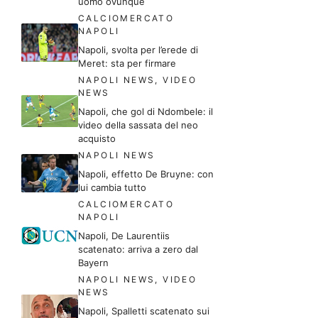
uomo ovunque
CALCIOMERCATO
NAPOLI
Napoli, svolta per l’erede di
Meret: sta per firmare
NAPOLI NEWS
,
VIDEO
NEWS
Napoli, che gol di Ndombele: il
video della sassata del neo
acquisto
NAPOLI NEWS
Napoli, effetto De Bruyne: con
lui cambia tutto
CALCIOMERCATO
NAPOLI
Napoli, De Laurentiis
scatenato: arriva a zero dal
Bayern
NAPOLI NEWS
,
VIDEO
NEWS
Napoli, Spalletti scatenato sui