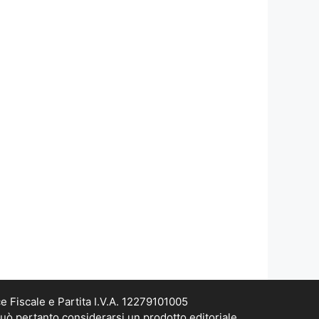
e Fiscale e Partita I.V.A. 12279101005
può pertanto considerarsi un prodotto editoriale