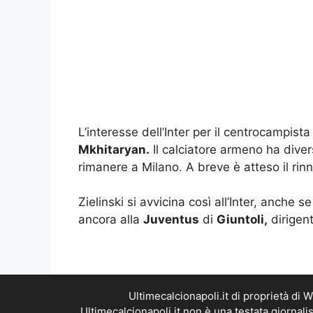
L’interesse dell’Inter per il centrocampist
Mkhitaryan.
Il calciatore armeno ha diver
rimanere a Milano. A breve è atteso il rin
Zielinski si avvicina così all’Inter, anche
ancora alla
Juventus
di
Giuntoli,
dirigen
Ultimecalcionapoli.it di proprietà di
Ultimecalcionapoli.it non è una testata giornal