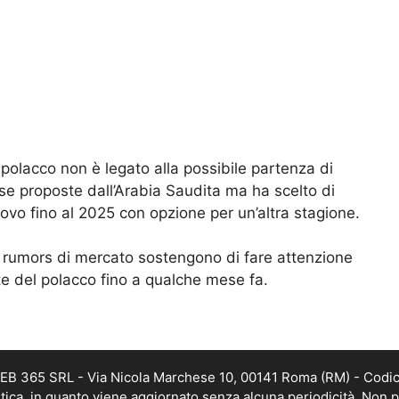
a polacco non è legato alla possibile partenza di
se proposte dall’Arabia Saudita ma ha scelto di
novo fino al 2025 con opzione per un’altra stagione.
 se rumors di mercato sostengono di fare attenzione
te del polacco fino a qualche mese fa.
 WEB 365 SRL - Via Nicola Marchese 10, 00141 Roma (RM) - Codic
istica, in quanto viene aggiornato senza alcuna periodicità. Non 