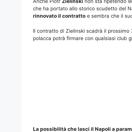
Anche Piotr
Zielinski
non sta ripetendo le
che ha portato allo storico scudetto del N
rinnovato il contratto
e sembra che il suo
Il contratto di Zielinski scadrà il prossim
polacca potrà firmare con qualsiasi club gi
La possibilità che lasci il Napoli a para