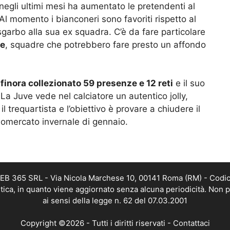
negli ultimi mesi ha aumentato le pretendenti al
 Al momento i bianconeri sono favoriti rispetto al
sgarbo alla sua ex squadra. C’è da fare particolare
ue
, squadre che potrebbero fare presto un affondo
finora collezionato 59 presenze e 12 reti
e il suo
a Juve vede nel calciatore un autentico jolly,
l trequartista e l’obiettivo è provare a chiudere il
ciomercato invernale di gennaio.
 WEB 365 SRL - Via Nicola Marchese 10, 00141 Roma (RM) - Codic
istica, in quanto viene aggiornato senza alcuna periodicità. Non 
ai sensi della legge n. 62 del 07.03.2001
Copyright ©2026 - Tutti i diritti riservati -
Contattaci