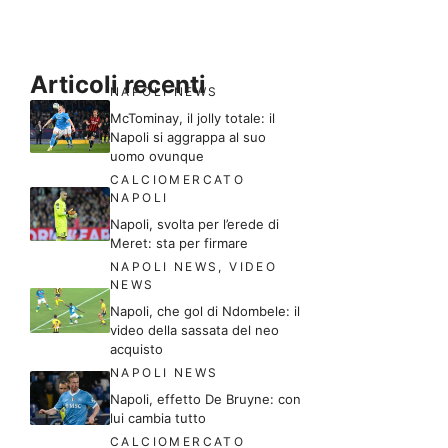
Articoli recenti
NAPOLI NEWS
McTominay, il jolly totale: il
Napoli si aggrappa al suo
uomo ovunque
CALCIOMERCATO
NAPOLI
Napoli, svolta per l’erede di
Meret: sta per firmare
NAPOLI NEWS
,
VIDEO
NEWS
Napoli, che gol di Ndombele: il
video della sassata del neo
acquisto
NAPOLI NEWS
Napoli, effetto De Bruyne: con
lui cambia tutto
CALCIOMERCATO