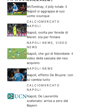
NAPOLI NEWS
McTominay, il jolly totale: il
Napoli si aggrappa al suo
uomo ovunque
CALCIOMERCATO
NAPOLI
Napoli, svolta per l’erede di
Meret: sta per firmare
NAPOLI NEWS
,
VIDEO
NEWS
Napoli, che gol di Ndombele: il
video della sassata del neo
acquisto
NAPOLI NEWS
Napoli, effetto De Bruyne: con
lui cambia tutto
CALCIOMERCATO
NAPOLI
Napoli, De Laurentiis
scatenato: arriva a zero dal
Bayern