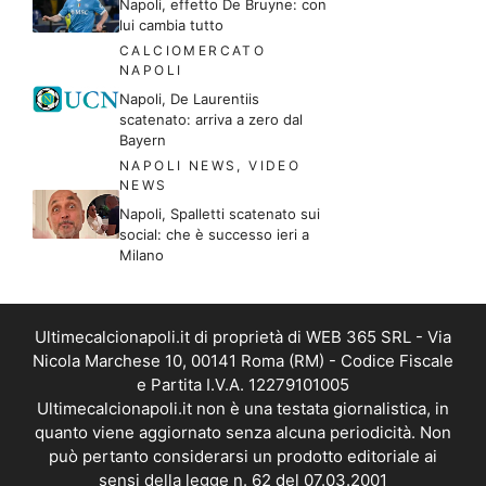
Napoli, effetto De Bruyne: con
lui cambia tutto
CALCIOMERCATO
NAPOLI
Napoli, De Laurentiis
scatenato: arriva a zero dal
Bayern
NAPOLI NEWS
,
VIDEO
NEWS
Napoli, Spalletti scatenato sui
social: che è successo ieri a
Milano
Ultimecalcionapoli.it di proprietà di WEB 365 SRL - Via
Nicola Marchese 10, 00141 Roma (RM) - Codice Fiscale
e Partita I.V.A. 12279101005
Ultimecalcionapoli.it non è una testata giornalistica, in
quanto viene aggiornato senza alcuna periodicità. Non
può pertanto considerarsi un prodotto editoriale ai
sensi della legge n. 62 del 07.03.2001