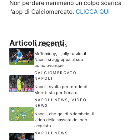
Non perdere nemmeno un colpo scarica
l’app di Calciomercato:
CLICCA QUI
Articoli recenti
NAPOLI NEWS
McTominay, il jolly totale: il
Napoli si aggrappa al suo
uomo ovunque
CALCIOMERCATO
NAPOLI
Napoli, svolta per l’erede di
Meret: sta per firmare
NAPOLI NEWS
,
VIDEO
NEWS
Napoli, che gol di Ndombele: il
video della sassata del neo
acquisto
NAPOLI NEWS