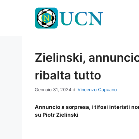
Vai
al
contenuto
Zielinski, annuncio
ribalta tutto
Gennaio 31, 2024
di
Vincenzo Capuano
Annuncio a sorpresa, i tifosi interisti n
su Piotr Zielinski