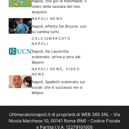
Napoli, che gol di Ndombele: il
video della sassata del neo
acquisto
NAPOLI NEWS
Napoli, effetto De Bruyne: con
lui cambia tutto
CALCIOMERCATO
NAPOLI
Napoli, De Laurentiis
scatenato: arriva a zero dal
Bayern
NAPOLI NEWS
,
VIDEO
NEWS
Napoli, Spalletti scatenato sui
social: che è successo ieri a
Milano
Ultimecalcionapoli.it di proprietà di WEB 365 SRL - Via
Nicola Marchese 10, 00141 Roma (RM) - Codice Fiscale
e Partita I.V.A. 12279101005