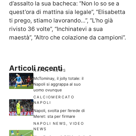
d’assalto la sua bacheca: “Non lo so se a
quest’ora di mattina sia legale”, “Elisabetta
ti prego, stiamo lavorando…”, “L’ho già
rivisto 36 volte”, “Inchinatevi a sua
maestà”, “Altro che colazione da campioni”.
Articoli recenti
NAPOLI NEWS
McTominay, il jolly totale: il
Napoli si aggrappa al suo
uomo ovunque
CALCIOMERCATO
NAPOLI
Napoli, svolta per l’erede di
Meret: sta per firmare
NAPOLI NEWS
,
VIDEO
NEWS