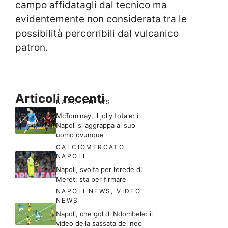
campo affidatagli dal tecnico ma
evidentemente non considerata tra le
possibilità percorribili dal vulcanico
patron.
Articoli recenti
NAPOLI NEWS
McTominay, il jolly totale: il
Napoli si aggrappa al suo
uomo ovunque
CALCIOMERCATO
NAPOLI
Napoli, svolta per l’erede di
Meret: sta per firmare
NAPOLI NEWS
,
VIDEO
NEWS
Napoli, che gol di Ndombele: il
video della sassata del neo