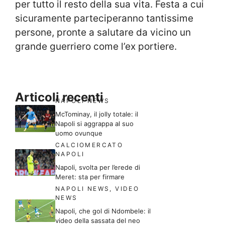
per tutto il resto della sua vita. Festa a cui
sicuramente parteciperanno tantissime
persone, pronte a salutare da vicino un
grande guerriero come l’ex portiere.
Articoli recenti
NAPOLI NEWS
McTominay, il jolly totale: il
Napoli si aggrappa al suo
uomo ovunque
CALCIOMERCATO
NAPOLI
Napoli, svolta per l’erede di
Meret: sta per firmare
NAPOLI NEWS
,
VIDEO
NEWS
Napoli, che gol di Ndombele: il
video della sassata del neo