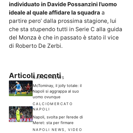
individuato in Davide Possanzini l’uomo
ideale al quale affidare la squadra
a
partire pero’ dalla prossima stagione, lui
che sta stupendo tutti in Serie C alla guida
del Monza è che in passato è stato il vice
di Roberto De Zerbi.
Articoli recenti
NAPOLI NEWS
McTominay, il jolly totale: il
Napoli si aggrappa al suo
uomo ovunque
CALCIOMERCATO
NAPOLI
Napoli, svolta per l’erede di
Meret: sta per firmare
NAPOLI NEWS
,
VIDEO