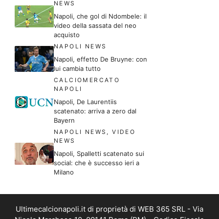
NEWS
Napoli, che gol di Ndombele: il
video della sassata del neo
acquisto
NAPOLI NEWS
Napoli, effetto De Bruyne: con
lui cambia tutto
CALCIOMERCATO
NAPOLI
Napoli, De Laurentiis
scatenato: arriva a zero dal
Bayern
NAPOLI NEWS
,
VIDEO
NEWS
Napoli, Spalletti scatenato sui
social: che è successo ieri a
Milano
Ultimecalcionapoli.it di proprietà di WEB 365 SRL - Via