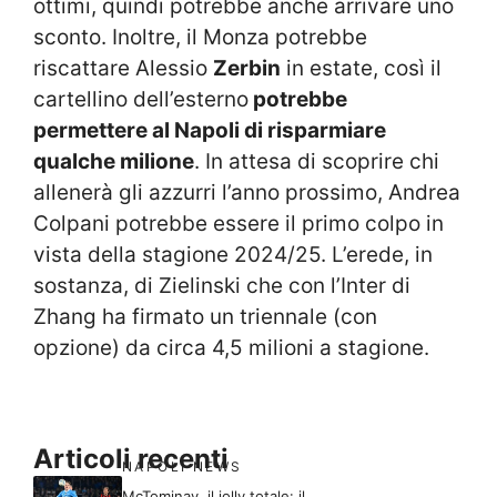
ottimi, quindi potrebbe anche arrivare uno
sconto. Inoltre, il Monza potrebbe
riscattare Alessio
Zerbin
in estate, così il
cartellino dell’esterno
potrebbe
permettere al Napoli di risparmiare
qualche milione
. In attesa di scoprire chi
allenerà gli azzurri l’anno prossimo, Andrea
Colpani potrebbe essere il primo colpo in
vista della stagione 2024/25. L’erede, in
sostanza, di Zielinski che con l’Inter di
Zhang ha firmato un triennale (con
opzione) da circa 4,5 milioni a stagione.
Articoli recenti
NAPOLI NEWS
McTominay, il jolly totale: il