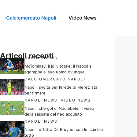
Calciomercato Napoli
Video News
Articoli recenti
NAPOLI NEWS
McTominay, il jolly totale: il Napoli si
aggrappa al suo uomo ovunque
CALCIOMERCATO NAPOLI
Napoli, svolta per l’erede di Meret: sta
per firmare
NAPOLI NEWS
,
VIDEO NEWS
Napoli, che gol di Ndombele: il video
della sassata del neo acquisto
NAPOLI NEWS
Napoli, effetto De Bruyne: con lui cambia
tutto