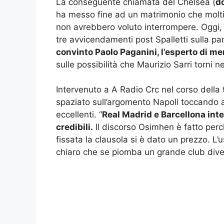
La conseguente chiamata del Chelsea (
do
ha messo fine ad un matrimonio che molti
non avrebbero voluto interrompere. Oggi, c
tre avvicendamenti post Spalletti sulla pan
convinto Paolo Paganini, l’esperto di mer
sulle possibilità che Maurizio Sarri torni n
Intervenuto a A Radio Crc nel corso della 
spaziato sull’argomento Napoli toccando an
eccellenti. “
Real Madrid e Barcellona int
credibili.
Il discorso Osimhen è fatto per
fissata la clausola si è dato un prezzo. L
chiaro che se piomba un grande club divent