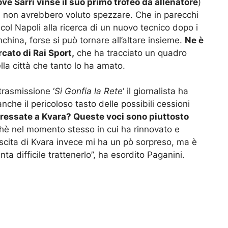
ve Sarri vinse il suo primo trofeo da allenatore
)
 non avrebbero voluto spezzare. Che in parecchi
ol Napoli alla ricerca di un nuovo tecnico dopo i
china, forse si può tornare all’altare insieme.
Ne è
cato di Rai Sport,
che ha tracciato un quadro
ella città che tanto lo ha amato.
trasmissione ‘
Si Gonfia la Rete
‘ il giornalista ha
che il pericoloso tasto delle possibili cessioni
eressate a Kvara? Queste voci sono piuttosto
chè nel momento stesso in cui ha rinnovato e
’uscita di Kvara invece mi ha un pò sorpreso, ma è
a difficile trattenerlo”, ha esordito Paganini.