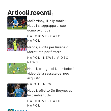
Articoli recenti
NAPOLI NEWS
McTominay, il jolly totale: il
Napoli si aggrappa al suo
uomo ovunque
CALCIOMERCATO
NAPOLI
Napoli, svolta per l’erede di
Meret: sta per firmare
NAPOLI NEWS
,
VIDEO
NEWS
Napoli, che gol di Ndombele: il
video della sassata del neo
acquisto
NAPOLI NEWS
Napoli, effetto De Bruyne: con
lui cambia tutto
CALCIOMERCATO
NAPOLI