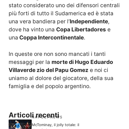
stato considerato uno dei difensori centrali
più forti di tutto il Sudamerica ed è stata
una vera bandiera per l’
Independiente
,
dove ha vinto una
Copa Libertadores
e
una
Coppa Intercontinentale
.
In queste ore non sono mancati i tanti
messaggi per la
morte di Hugo Eduardo
Villaverde zio del Papu Gomez
e noi ci
uniamo al dolore del giocatore, della sua
famiglia e del popolo argentino.
Articoli recenti
NAPOLI NEWS
McTominay, il jolly totale: il