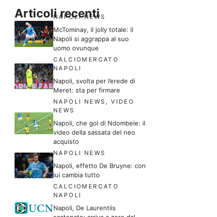
Articoli recenti
NAPOLI NEWS
McTominay, il jolly totale: il
Napoli si aggrappa al suo
uomo ovunque
CALCIOMERCATO
NAPOLI
Napoli, svolta per l’erede di
Meret: sta per firmare
NAPOLI NEWS
,
VIDEO
NEWS
Napoli, che gol di Ndombele: il
video della sassata del neo
acquisto
NAPOLI NEWS
Napoli, effetto De Bruyne: con
lui cambia tutto
CALCIOMERCATO
NAPOLI
Napoli, De Laurentiis