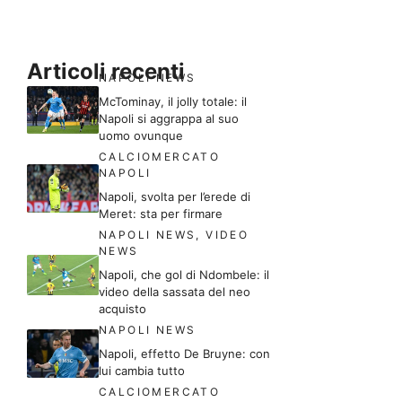
Articoli recenti
NAPOLI NEWS
McTominay, il jolly totale: il
Napoli si aggrappa al suo
uomo ovunque
CALCIOMERCATO
NAPOLI
Napoli, svolta per l’erede di
Meret: sta per firmare
NAPOLI NEWS
,
VIDEO
NEWS
Napoli, che gol di Ndombele: il
video della sassata del neo
acquisto
NAPOLI NEWS
Napoli, effetto De Bruyne: con
lui cambia tutto
CALCIOMERCATO