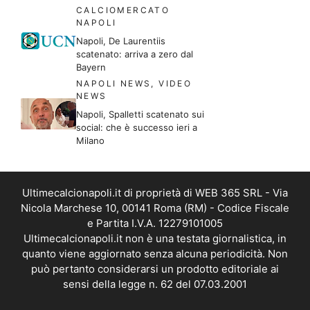
CALCIOMERCATO
NAPOLI
Napoli, De Laurentiis
scatenato: arriva a zero dal
Bayern
NAPOLI NEWS
,
VIDEO
NEWS
Napoli, Spalletti scatenato sui
social: che è successo ieri a
Milano
Ultimecalcionapoli.it di proprietà di WEB 365 SRL - Via
Nicola Marchese 10, 00141 Roma (RM) - Codice Fiscale
e Partita I.V.A. 12279101005
Ultimecalcionapoli.it non è una testata giornalistica, in
quanto viene aggiornato senza alcuna periodicità. Non
può pertanto considerarsi un prodotto editoriale ai
sensi della legge n. 62 del 07.03.2001