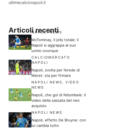
ultimecalcionapoli.it
Articoli recenti
NAPOLI NEWS
McTominay, il jolly totale: il
Napoli si aggrappa al suo
uomo ovunque
CALCIOMERCATO
NAPOLI
Napoli, svolta per l’erede di
Meret: sta per firmare
NAPOLI NEWS
,
VIDEO
NEWS
Napoli, che gol di Ndombele: il
video della sassata del neo
acquisto
NAPOLI NEWS
Napoli, effetto De Bruyne: con
lui cambia tutto